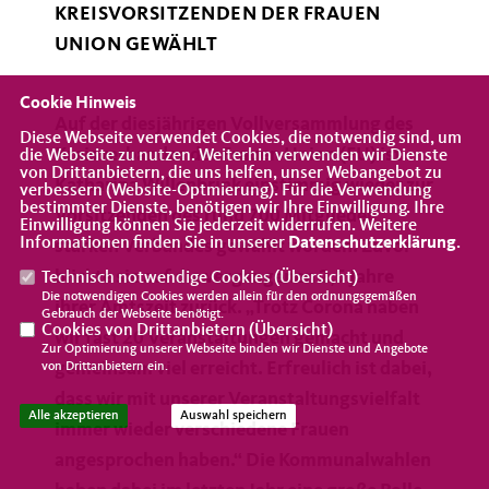
KREISVORSITZENDEN DER FRAUEN
UNION GEWÄHLT
Cookie Hinweis
Auf der diesjährigen Vollversammlung des
Diese Webseite verwendet Cookies, die notwendig sind, um
Kreisverbandes der Frauen Union (FU) ist
die Webseite zu nutzen. Weiterhin verwenden wir Dienste
von Drittanbietern, die uns helfen, unser Webangebot zu
Katharina Willenbrink einstimmig wieder zur
verbessern (Website-Optmierung). Für die Verwendung
bestimmter Dienste, benötigen wir Ihre Einwilligung. Ihre
Vorsitzenden des rund 700 Mitglieder
Einwilligung können Sie jederzeit widerrufen. Weitere
Informationen finden Sie in unserer
Datenschutzerklärung
.
starken Verbandes gewählt worden. Zuvor
blickte sie auf die vergangenen 2,5 Jahre
Technisch notwendige Cookies (
Übersicht
)
Die notwendigen Cookies werden allein für den ordnungsgemäßen
ihrer Amtszeit zurück. „Trotz Corona haben
Gebrauch der Webseite benötigt.
Cookies von Drittanbietern (
Übersicht
)
wir fast 20 Veranstaltungen gemacht und
Zur Optimierung unserer Webseite binden wir Dienste und Angebote
gemeinsam viel erreicht. Erfreulich ist dabei,
von Drittanbietern ein.
dass wir mit unserer Veranstaltungsvielfalt
Alle akzeptieren
Auswahl speichern
immer wieder verschiedene Frauen
angesprochen haben.“ Die Kommunalwahlen