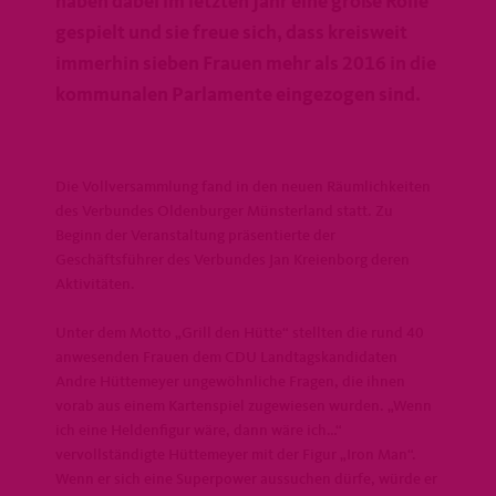
haben dabei im letzten Jahr eine große Rolle
gespielt und sie freue sich, dass kreisweit
immerhin sieben Frauen mehr als 2016 in die
kommunalen Parlamente eingezogen sind.
Die Vollversammlung fand in den neuen Räumlichkeiten
des Verbundes Oldenburger Münsterland statt. Zu
Beginn der Veranstaltung präsentierte der
Geschäftsführer des Verbundes Jan Kreienborg deren
Aktivitäten.
Unter dem Motto „Grill den Hütte“ stellten die rund 40
anwesenden Frauen dem CDU Landtagskandidaten
Andre Hüttemeyer ungewöhnliche Fragen, die ihnen
vorab aus einem Kartenspiel zugewiesen wurden. „Wenn
ich eine Heldenfigur wäre, dann wäre ich…“
vervollständigte Hüttemeyer mit der Figur „Iron Man“.
Wenn er sich eine Superpower aussuchen dürfe, würde er