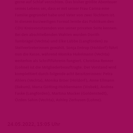
gerne auf Schlaf verzichten. Das bisher größte Abenteuer
seines Lebens sei, dass er mit seiner Frau Carina eine
Familie gegründet habe und Vater von zwei Töchtern ist.
In diesem kurzweiligen Format lernte das Publikum den
CDU Kreisvorsitzenden von seiner privaten Seite kennen.
Bei den abschließenden Wahlen wurden Dorith
Tumbrägel (Vechta) und Elke Lübbe (Langförden) zu
Stellvertreterinnen gewählt. Sonja Entrup (Holdorf) führt
nun die Kasse, während Monika Hukelmann (Vechta)
weiterhin als Schriftführerin fungiert. Christina Renner
(Lohne) ist die Mitgliederbeauftragte. Der Vorstand wird
komplettiert durch folgende acht Beisitzerinnen: Petra
Ahlers (Vechta), Monika Bröer (Holdorf), Anne Ellmann
(Bakum), Maria Götting-Hubbermann (Visbek), Andrea
Faske (Langförden), Martina Mucker (Goldenstedt),
Özden Sahin (Vechta), Ashley Zerhusen (Lohne).
24.05.2022, 15:05 Uhr